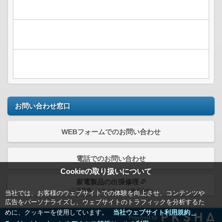
お問い合わせ窓口
WEBフォームでのお問い合わせ
電話でのお問い合わせ
Cookieの取り扱いについて
家電製品の出張修理
（三菱電機システムサービス株式会社）
当社では、お客様のウェブサイトでの体験を向上させ、コンテンツや
広告をパーソナライズし、ウェブサイトのトラフィックを分析するた
めに、クッキーを使用しています。
当社ウェブサイト利用規約＿
Powered by