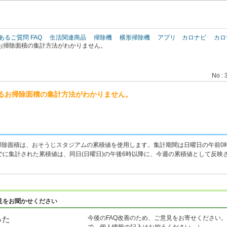
このページの本文へ
あるご質問 FAQ
生活関連商品
掃除機
横形掃除機
アプリ カロナビ
カロ
お掃除面積の集計方法がわかりません。
No : 
るお掃除面積の集計方法がわかりません。
掃除面積は、おそうじスタジアムの累積値を使用します。集計期間は日曜日の午前0
でに集計された累積値は、同日(日曜日)の午後6時以降に、今週の累積値として反映
見をお聞かせください
今後のFAQ改善のため、ご意見をお寄せください。
った