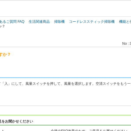
このページの本文へ
あるご質問 FAQ
生活関連商品
掃除機
コードレススティック掃除機
機能と
か？
No : 
すか？
て「入」にして、風量スイッチを押して、風量を選択します。空清スイッチをもう一
見をお聞かせください