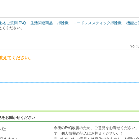
このページの本文へ
あるご質問 FAQ
生活関連商品
掃除機
コードレススティック掃除機
機能と
えてください。
No : 
教えてください。
見をお聞かせください
今後のFAQ改善のため、ご意見をお寄せください。
った
で、個人情報の記入はお控えください。）