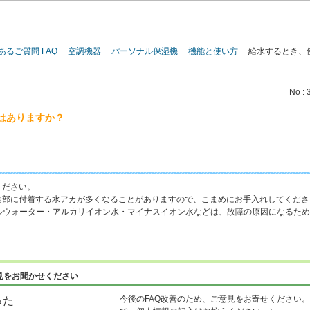
このページの本文へ
あるご質問 FAQ
空調機器
パーソナル保湿機
機能と使い方
給水するとき、
No : 
はありますか？
使用ください。
内部に付着する水アカが多くなることがありますので、こまめにお手入れして
ラルウォーター・アルカリイオン水・マイナスイオン水などは、故障の原因になるた
見をお聞かせください
今後のFAQ改善のため、ご意見をお寄せください。
った