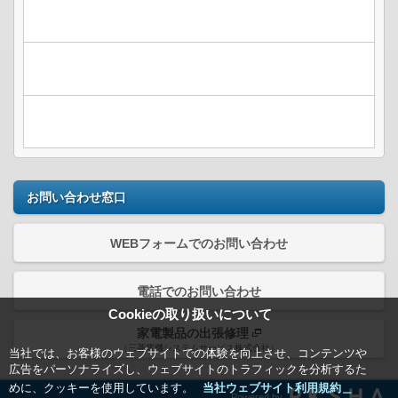
お問い合わせ窓口
WEBフォームでのお問い合わせ
電話でのお問い合わせ
Cookieの取り扱いについて
家電製品の出張修理
（三菱電機システムサービス株式会社）
当社では、お客様のウェブサイトでの体験を向上させ、コンテンツや
広告をパーソナライズし、ウェブサイトのトラフィックを分析するた
めに、クッキーを使用しています。
当社ウェブサイト利用規約＿
Powered by