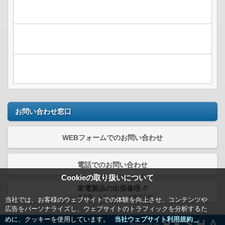
お問い合わせ窓口
WEBフォームでのお問い合わせ
電話でのお問い合わせ
Cookieの取り扱いについて
家電製品の出張修理
（三菱電機システムサービス株式会社）
当社では、お客様のウェブサイトでの体験を向上させ、コンテンツや
広告をパーソナライズし、ウェブサイトのトラフィックを分析するた
めに、クッキーを使用しています。
当社ウェブサイト利用規約＿
Powered by