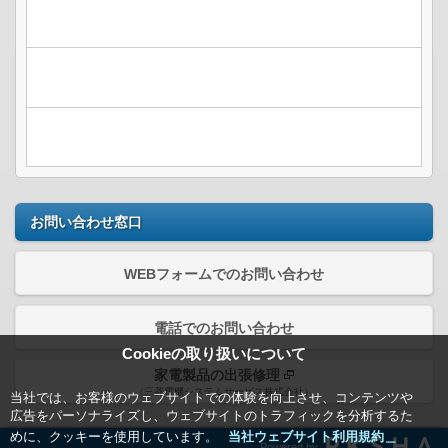
お問い合わせ窓口
WEBフォームでのお問い合わせ
電話でのお問い合わせ
Cookieの取り扱いについて
家電製品の出張修理
（三菱電機システムサービス株式会社）
当社では、お客様のウェブサイトでの体験を向上させ、コンテンツや
広告をパーソナライズし、ウェブサイトのトラフィックを分析するた
めに、クッキーを使用しています。
当社ウェブサイト利用規約＿
Powered by