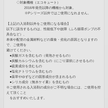
◇対象機種（エコキュート）
2016年発売以降の機種から対象。
※Pシリーズ以外ではご使用になれません。
【上記の入浴剤以外をご使用になる場合】
以下に該当するものは、性能低下や故障（ふろ循環ポンプの不
具合など）、
本体や配管の金属材料などの腐食・劣化の原因となりますの
で、ご使用を
避けてください。
●炭酸ガスを含むもの（発泡させるもの）
●炭酸カルシウムを含むもの（にごり湯状にさせるもの）
●硫黄成分を含むもの
●塩化ナトリウムを含むもの
●薬草やゆずなどの固形成分が含まれるもの
●シリカ成分（無水ケイ素）を含むもの
※ご使用される入浴剤の成分がご不明な場合には、ご使用を控
えて頂くこと
をおすすめいたします。