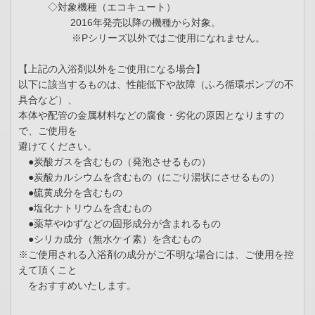
◇対象機種（エコキュート）
2016年発売以降の機種から対象。
※Pシリーズ以外ではご使用になれません。
【上記の入浴剤以外をご使用になる場合】
以下に該当するものは、性能低下や故障（ふろ循環ポンプの不
具合など）、
本体や配管の金属材料などの腐食・劣化の原因となりますの
で、ご使用を
避けてください。
●炭酸ガスを含むもの（発泡させるもの）
●炭酸カルシウムを含むもの（にごり湯状にさせるもの）
●硫黄成分を含むもの
●塩化ナトリウムを含むもの
●薬草やゆずなどの固形成分が含まれるもの
●シリカ成分（無水ケイ素）を含むもの
※ご使用される入浴剤の成分がご不明な場合には、ご使用を控
えて頂くこと
をおすすめいたします。