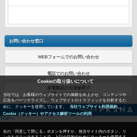
お問い合わせ窓口
WEBフォームでのお問い合わせ
電話でのお問い合わせ
Cookieの取り扱いについて
家電製品の出張修理
（三菱電機システムサービス株式会社）
当社では、お客様のウェブサイトでの体験を向上させ、コンテンツや
広告をパーソナライズし、ウェブサイトのトラフィックを分析するた
めに、クッキーを使用しています。
当社ウェブサイト利用規約＿
Powered by
Cookie（クッキー）やアクセス解析ツールの利用
TOPへ
右の「同意して閉じる」ボタンを押すか、他当サイト内のボタン、リ
ンクをクリックすることで、上記の目的のためにクッキーを使用する