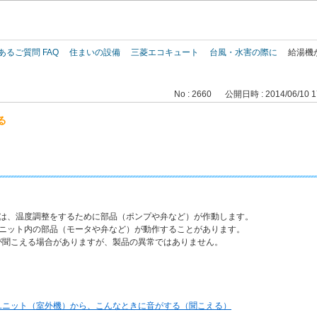
このページの本文へ
あるご質問 FAQ
住まいの設備
三菱エコキュート
台風・水害の際に
給湯機
No : 2660
公開日時 : 2014/06/10 1
る
時は、温度調整をするために部品（ポンプや弁など）が作動します。
ユニット内の部品（モータや弁など）が動作することがあります。
聞こえる場合がありますが、製品の異常ではありません。
ユニット（室外機）から、こんなときに音がする（聞こえる）