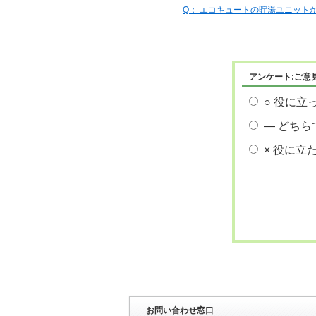
Q： エコキュートの貯湯ユニット
アンケート:ご意
○ 役に立
― どちら
× 役に立
お問い合わせ窓口