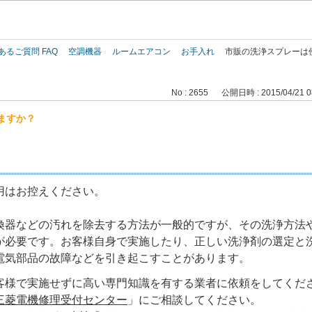
このページの本文へ
あるご質問 FAQ
空調機器
ルームエアコン
お手入れ
市販の洗浄スプレーは
No : 2655
公開日時 : 2015/04/21 0
ますか？
用はお控えください。
換器などの汚れを除去する方法が一般的ですが、その洗浄方法
が必要です。お客様自身で実施したり、正しい洗浄剤の選定と
電気部品の故障などを引き起こすことがあります。
客様で実施せずに高い専門知識を有する業者に依頼をしてくだ
三菱電機修理受付センター
」にご相談してください。