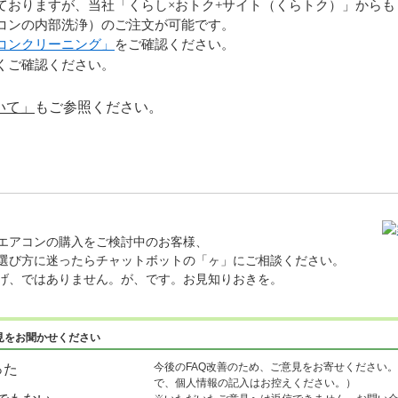
ておりますが、当社「くらし×おトク
+
サイト（くらトク）」からも
コンの内部洗浄）のご注文が可能です。
コンクリーニング」
をご確認ください。
くご確認ください。
いて」
もご参照ください。
エアコンの購入をご検討中のお客様、
選び方に迷ったらチャットボットの「ヶ」にご相談ください。
げ、ではありません。が、です。お見知りおきを。
見をお聞かせください
今後のFAQ改善のため、ご意見をお寄せください。
った
で、個人情報の記入はお控えください。）