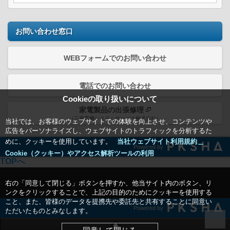
お問い合わせ窓口
WEBフォームでのお問い合わせ
電話でのお問い合わせ
Cookieの取り扱いについて
家電製品の出張修理
（三菱電機システムサービス株式会社）
当社では、お客様のウェブサイトでの体験を向上させ、コンテンツや
広告をパーソナライズし、ウェブサイトのトラフィックを分析するた
めに、クッキーを使用しています。
当社ウェブサイト利用規約＿
Powered by
Cookie（クッキー）やアクセス解析ツールの利用
TOPへ
右の「同意して閉じる」ボタンを押すか、他当サイト内のボタン、リ
ンクをクリックすることで、上記の目的のためにクッキーを使用する
こと、また、皆様のデータを提携先や委託先と共有することに同意い
Powered by
ただいたものとみなします。