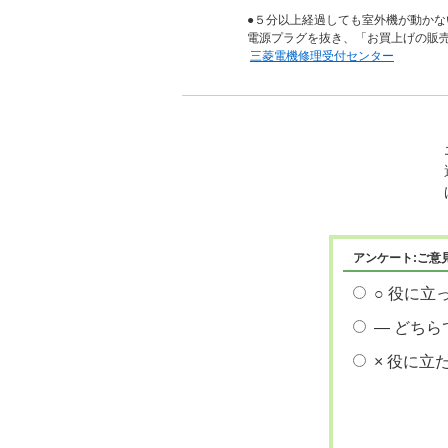
●５分以上経過しても室外機が動か
電源プラグを抜き、「お買上げの販
三菱電機修理受付センター
アンケート:ご意
○ 役に立
― どちら
× 役に立