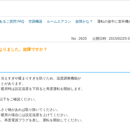
このページの本文へ
あるご質問 FAQ
空調機器
ルームエアコン
故障かな？
運転の途中に室外機
No : 2620
公開日時 : 2015/02/25 0
なりました。故障ですか？
、冷えすぎや暖まりすぎを防ぐため、温度調整機能が
ことがあります。
、暖房時は設定温度を下回ると再度運転を開始します。
以下をご確認ください。
ふさぐ物があれば取り除いてください。
、暖房の場合には設定温度を上げてください。
ち、再度電源プラグを差し、運転を開始してください。