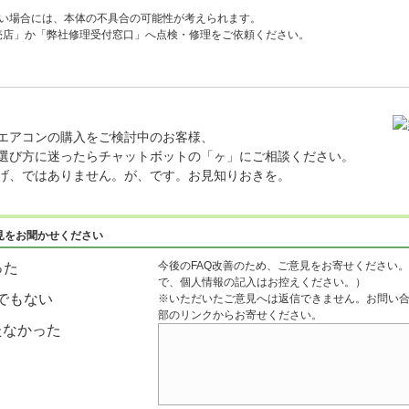
ない場合には、本体の不具合の可能性が考えられます。
売店」か「弊社修理受付窓口」へ点検・修理をご依頼ください。
エアコンの購入をご検討中のお客様、
選び方に迷ったらチャットボットの「ヶ」にご相談ください。
げ、ではありません。が、です。お見知りおきを。
見をお聞かせください
今後のFAQ改善のため、ご意見をお寄せください。
った
で、個人情報の記入はお控えください。）
でもない
※いただいたご意見へは返信できません。お問い
部のリンクからお寄せください。
たなかった