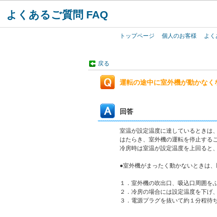
よくあるご質問 FAQ
トップページ
個人のお客様
よく
戻る
運転の途中に室外機が動かなく
回答
室温が設定温度に達しているときは
はたらき、室外機の運転を停止する
冷房時は室温が設定温度を上回ると
●室外機がまったく動かないときは、
１．室外機の吹出口、吸込口周囲を
２．冷房の場合には設定温度を下げ
３．電源プラグを抜いて約１分程待