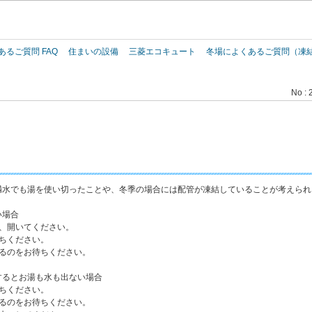
このページの本文へ
あるご質問 FAQ
住まいの設備
三菱エコキュート
冬場によくあるご質問（凍
No : 
満水でも湯を使い切ったことや、冬季の場合には配管が凍結していることが考えられ
い場合
、開いてください。
ちください。
るのをお待ちください。
するとお湯も水も出ない場合
ちください。
るのをお待ちください。