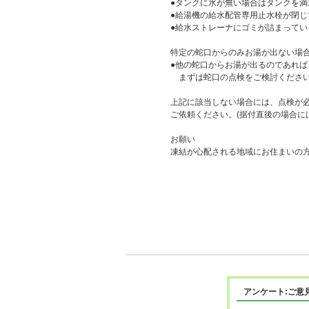
●タンクに水が無い場合はタンクを満
●給湯機の給水配管専用止水栓が閉
●給水ストレーナにゴミが詰まって
特定の蛇口からのみお湯が出ない場
●他の蛇口からお湯が出るのであれ
まずは蛇口の点検をご検討くださ
上記に該当しない場合には、点検が
ご依頼ください。(据付直後の場合に
お願い
凍結が心配される地域にお住まいの
アンケート:ご意