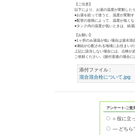
【ご注意】
以下により、お湯の温度が変動した
●お湯を絞って使うと、温度が変動す
●配管の放熱によって、温度が低くな
●タンク内の温度が低いときは、給
【お願い】
●1ヶ所のみ湯温が低い場合は湯水混
●凍結が心配される地域にお住まい
上記に該当しない場合には、点検が
ご依頼ください。(据付直後の場合
添付ファイル :
混合混合栓について.jpg
アンケート:ご意
○ 役に立
― どちら