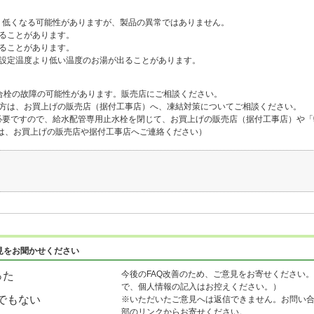
り低くなる可能性がありますが、製品の異常ではありません。
ることがあります。
ることがあります。
湯設定温度より低い温度のお湯が出ることがあります。
合栓の故障の可能性があります。販売店にご相談ください。
の方は、お買上げの販売店（据付工事店）へ、凍結対策についてご相談ください。
必要ですので、給水配管専用止水栓を閉じて、お買上げの販売店（据付工事店）や「
には、お買上げの販売店や据付工事店へご連絡ください）
見をお聞かせください
今後のFAQ改善のため、ご意見をお寄せください。
った
で、個人情報の記入はお控えください。）
でもない
※いただいたご意見へは返信できません。お問い
部のリンクからお寄せください。