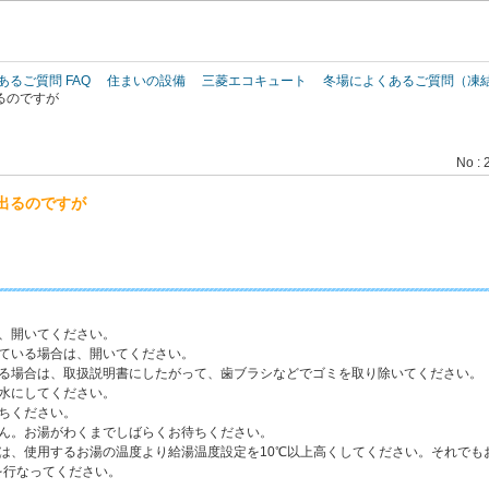
このページの本文へ
あるご質問 FAQ
住まいの設備
三菱エコキュート
冬場によくあるご質問（凍
るのですが
No : 
出るのですが
、開いてください。
じている場合は、開いてください。
いる場合は、取扱説明書にしたがって、歯ブラシなどでゴミを取り除いてください。
水にしてください。
ちください。
せん。お湯がわくまでしばらくお待ちください。
は、使用するお湯の温度より給湯温度設定を10℃以上高くしてください。それでも
を行なってください。