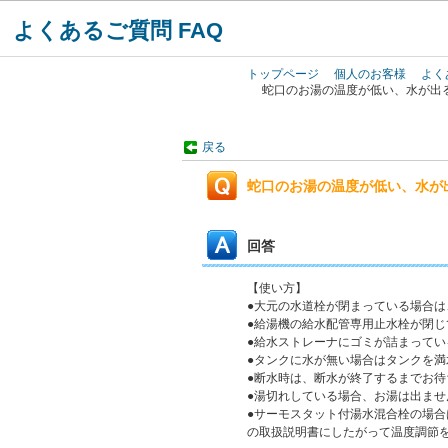
よくあるご質問 FAQ
トップページ
個人のお客様
よく
蛇口のお湯の温度が低い、水が出
戻る
蛇口のお湯の温度が低い、水が
回答
【使い方】
●大元の水道栓が閉まっている場合は
●給湯機の給水配管専用止水栓が閉
●給水ストレーナにゴミが詰まって
●タンクに水が無い場合はタンクを満
●断水時は、断水が終了するまでお待
●湯切れしている場合、お湯は出ま
●サーモスタット付湯水混合栓の場合
の取扱説明書にしたがって温度調節