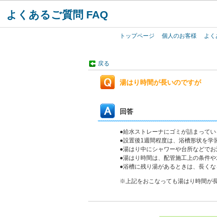
よくあるご質問 FAQ
トップページ
個人のお客様
よく
戻る
湯はり時間が長いのですが
回答
●給水ストレーナにゴミが詰まって
●設置後1週間程度は、浴槽形状を学
●湯はり中にシャワーや台所などで
●湯はり時間は、配管施工上の条件
●浴槽に残り湯があるときは、長く
※上記をおこなっても湯はり時間が