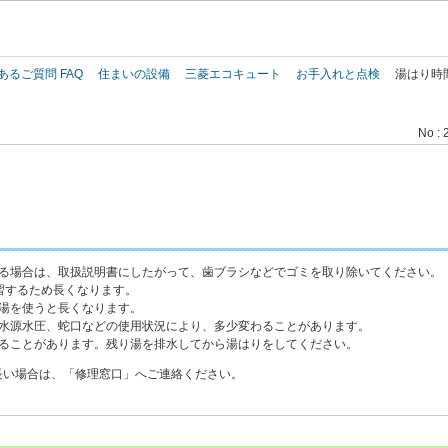
このページの本文へ
あるご質問 FAQ
住まいの設備
三菱エコキュート
お手入れと点検
湯はり時
No : 
いる場合は、取扱説明書にしたがって、歯ブラシなどでゴミを取り除いてください。
習するため長くなります。
お湯を使うと長くなります。
や水源水圧、蛇口などの使用状況により、多少変わることがあります。
なることがあります。残り湯を排水してから湯はりをしてください。
長い場合は、「修理窓口」へご連絡ください。