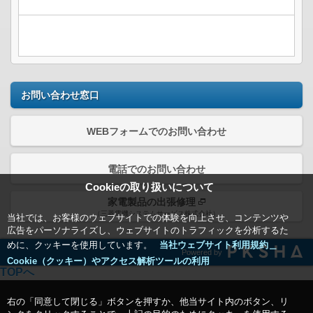
お問い合わせ窓口
WEBフォームでのお問い合わせ
電話でのお問い合わせ
Cookieの取り扱いについて
家電製品の出張修理
（三菱電機システムサービス株式会社）
当社では、お客様のウェブサイトでの体験を向上させ、コンテンツや
広告をパーソナライズし、ウェブサイトのトラフィックを分析するた
めに、クッキーを使用しています。
当社ウェブサイト利用規約＿
Powered by
Cookie（クッキー）やアクセス解析ツールの利用
TOPへ
右の「同意して閉じる」ボタンを押すか、他当サイト内のボタン、リ