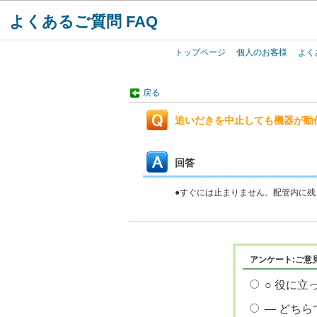
よくあるご質問 FAQ
トップページ
個人のお客様
よく
戻る
追いだきを中止しても機器が動
回答
●すぐには止まりません。配管内に
アンケート:ご意
○ 役に立
― どちら