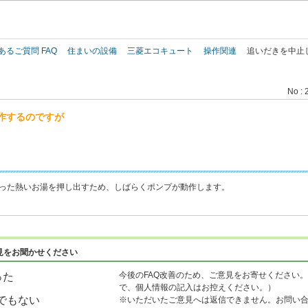
このページの本文へ
あるご質問 FAQ
住まいの設備
三菱エコキュート
操作関連
追いだきを中止
No : 
作するのですが
残った熱いお湯を押し出すため、しばらくポンプが動作します。
見をお聞かせください
今後のFAQ改善のため、ご意見をお寄せください。
った
で、個人情報の記入はお控えください。）
でもない
※いただいたご意見へは返信できません。お問い