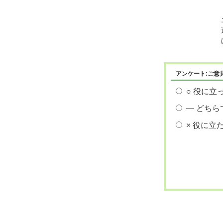
アンケート:ご意
○ 役に立
― どちら
× 役に立