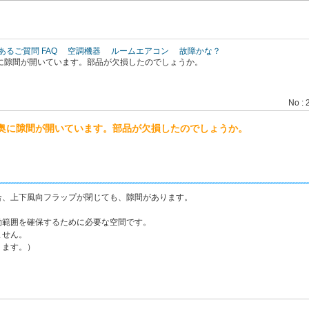
このページの本文へ
あるご質問 FAQ
空調機器
ルームエアコン
故障かな？
に隙間が開いています。部品が欠損したのでしょうか。
No : 
奥に隙間が開いています。部品が欠損したのでしょうか。
合、上下風向フラップが閉じても、隙間があります。
動範囲を確保するために必要な空間です。
ません。
ります。）