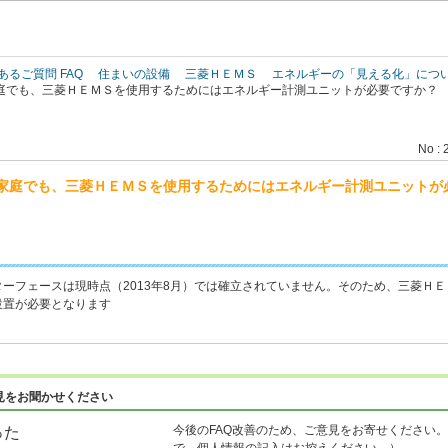
このページの本文へ
あるご質問 FAQ
住まいの設備
三菱ＨＥＭＳ
エネルギーの「見える化」につ
庭でも、三菱ＨＥＭＳを使用するためにはエネルギー計測ユニットが必要ですか？
No : 
家庭でも、三菱ＨＥＭＳを使用するためにはエネルギー計測ユニットが
ーフェースは現時点（2013年8月）では確立されていません。そのため、三菱Ｈ
設置が必要となります
見をお聞かせください
今後のFAQ改善のため、ご意見をお寄せください。
った