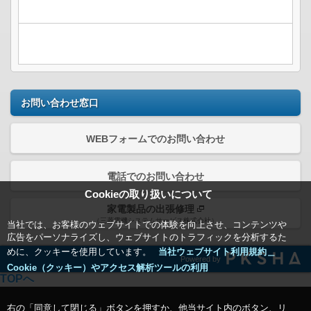
お問い合わせ窓口
WEBフォームでのお問い合わせ
電話でのお問い合わせ
Cookieの取り扱いについて
家電製品の出張修理
（三菱電機システムサービス株式会社）
当社では、お客様のウェブサイトでの体験を向上させ、コンテンツや
広告をパーソナライズし、ウェブサイトのトラフィックを分析するた
めに、クッキーを使用しています。
当社ウェブサイト利用規約＿
Powered by
Cookie（クッキー）やアクセス解析ツールの利用
TOPへ
右の「同意して閉じる」ボタンを押すか、他当サイト内のボタン、リ