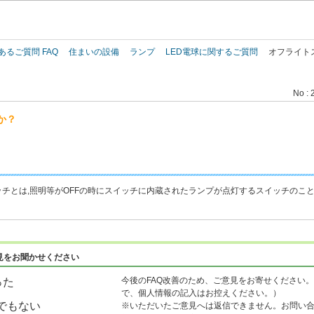
このページの本文へ
あるご質問 FAQ
住まいの設備
ランプ
LED電球に関するご質問
オフライト
No : 
か？
チとは,照明等がOFFの時にスイッチに内蔵されたランプが点灯するスイッチのこ
見をお聞かせください
今後のFAQ改善のため、ご意見をお寄せください。
った
で、個人情報の記入はお控えください。）
でもない
※いただいたご意見へは返信できません。お問い