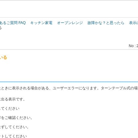
このページの本文へ
あるご質問 FAQ
キッチン家電
オーブンレンジ
故障かな？と思ったら
表示
る
No : 
いる
たときに表示される場合がある、ユーザーエラーになります。ターンテーブル式の場
に出る表示です。
してください
容をご確認ください。
ずしてください。
トしてください