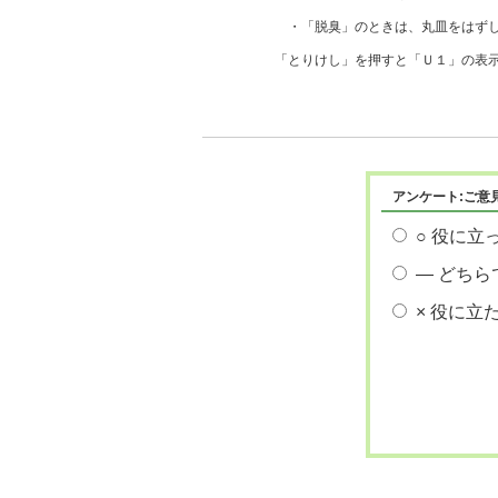
・「脱臭」のときは、丸皿をはず
「とりけし」を押すと「Ｕ１」の表
アンケート:ご意
○ 役に立
― どちら
× 役に立