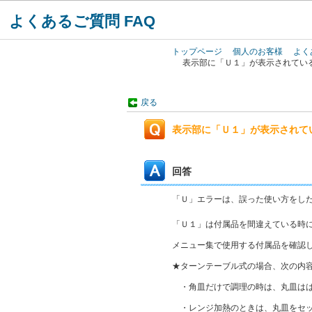
よくあるご質問 FAQ
トップページ
個人のお客様
よく
表示部に「Ｕ１」が表示されてい
戻る
表示部に「Ｕ１」が表示されて
回答
「Ｕ」エラーは、誤った使い方をし
「Ｕ１」は付属品を間違えている時
メニュー集で使用する付属品を確認
★ターンテーブル式の場合、次の内
・角皿だけで調理の時は、丸皿はは
・レンジ加熱のときは、丸皿をセッ