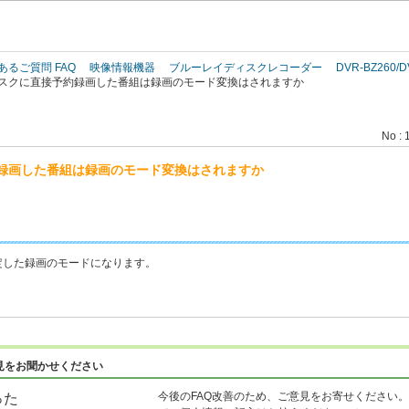
このページの本文へ
あるご質問 FAQ
映像情報機器
ブルーレイディスクレコーダー
DVR-BZ260/D
スクに直接予約録画した番組は録画のモード変換はされますか
No : 
録画した番組は録画のモード変換はされますか
定した録画のモードになります。
見をお聞かせください
今後のFAQ改善のため、ご意見をお寄せください。
った