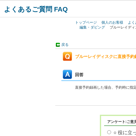
よくあるご質問 FAQ
トップページ
個人のお客様
よく
編集・ダビング
ブルーレイディ
戻る
ブルーレイディスクに直接予約
回答
直接予約録画した場合、予約時に指
アンケート:ご意
○ 役に立