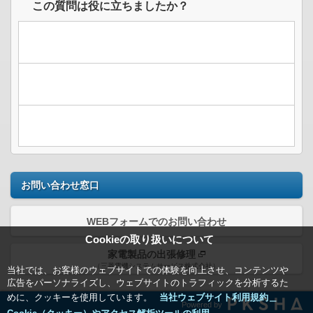
この質問は役に立ちましたか？
お問い合わせ窓口
WEBフォームでのお問い合わせ
Cookieの取り扱いについて
家電製品の出張修理
（三菱電機システムサービス株式会社）
当社では、お客様のウェブサイトでの体験を向上させ、コンテンツや
広告をパーソナライズし、ウェブサイトのトラフィックを分析するた
めに、クッキーを使用しています。
当社ウェブサイト利用規約＿
Powered by