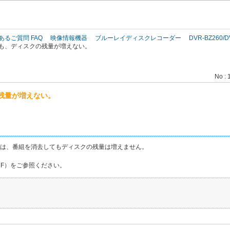
このページの本文へ
あるご質問 FAQ
映像情報機器
ブルーレイディスクレコーダー
DVR-BZ260/D
も、ディスクの残量が増えない。
No : 
残量が増えない。
CREC)は、番組を消去してもディスクの残量は増えません。
DF）をご参照ください。