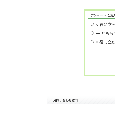
アンケート:ご意
○ 役に立
― どちら
× 役に立
お問い合わせ窓口