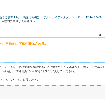
このページの本文へ
あるご質問 FAQ
映像情報機器
ブルーレイディスクレコーダー
DVR-BZ260/D
、自動的に字幕が表示される。
No : 
と、自動的に字幕が表示される。
にしているときは、他の番組を視聴するために放送やチャンネルを切り換えると字幕が
場合は、“信号切換”の“字幕”を“オフ”に変更してください。
付ファイルPDF）をご参照ください。