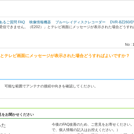
このページの本文へ
あるご質問 FAQ
映像情報機器
ブルーレイディスクレコーダー
DVR-BZ260/D
受信できません。（E202）」とテレビ画面にメッセージが表示された場合どうす
No : 
）」とテレビ画面にメッセージが表示された場合どうすればよいですか？
。 可能な範囲でアンテナの接続や向きを確認してください。
見をお聞かせください
今後のFAQ改善のため、ご意見をお寄せください。
った
で、個人情報の記入はお控えください。）