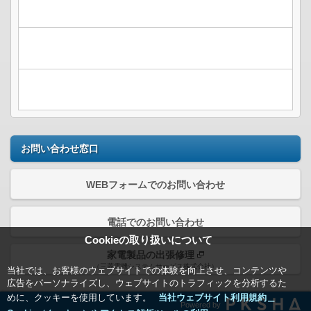
お問い合わせ窓口
WEBフォームでのお問い合わせ
電話でのお問い合わせ
Cookieの取り扱いについて
家電製品の出張修理
（三菱電機システムサービス株式会社）
当社では、お客様のウェブサイトでの体験を向上させ、コンテンツや
広告をパーソナライズし、ウェブサイトのトラフィックを分析するた
めに、クッキーを使用しています。
当社ウェブサイト利用規約＿
Powered by