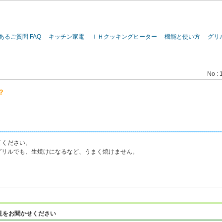
このページの本文へ
あるご質問 FAQ
キッチン家電
ＩＨクッキングヒーター
機能と使い方
グリ
No : 
？
てください。
グリルでも、生焼けになるなど、うまく焼けません。
見をお聞かせください