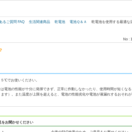
このページの本文へ
あるご質問 FAQ
生活関連商品
乾電池
電池Ｑ＆Ａ
乾電池を使用する最適な
No : 
？
４５℃でお使いください。
合は電池の性能が十分に発揮できず、正常に作動しなかったり、使用時間が短くなる
ります）。また温度が上限を超えると、電池の性能劣化や電池が液漏れするおそれが
見をお聞かせください