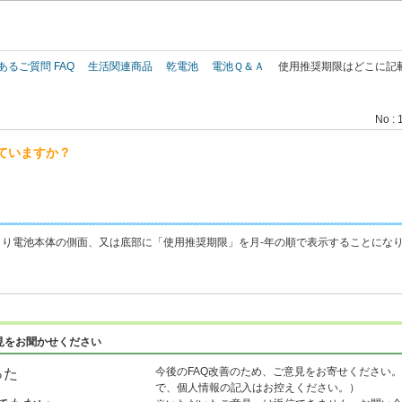
このページの本文へ
あるご質問 FAQ
生活関連商品
乾電池
電池Ｑ＆Ａ
使用推奨期限はどこに記
No : 
ていますか？
により電池本体の側面、又は底部に「使用推奨期限」を月-年の順で表示することにな
見をお聞かせください
今後のFAQ改善のため、ご意見をお寄せください。
った
で、個人情報の記入はお控えください。）