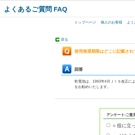
よくあるご質問 FAQ
トップページ
個人のお客様
よく
戻る
使用推奨期限はどこに記載され
回答
乾電池は、1993年4月ＪＩＳ改正
をお勧めいたします。
アンケート:ご意
○ 役に立