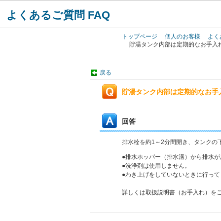
よくあるご質問 FAQ
トップページ
個人のお客様
よく
貯湯タンク内部は定期的なお手入
戻る
貯湯タンク内部は定期的なお手
回答
排水栓を約1～2分間開き、タンクの
●排水ホッパー（排水溝）から排水
●洗浄剤は使用しません。
●わき上げをしていないときに行って
詳しくは取扱説明書（お手入れ）を