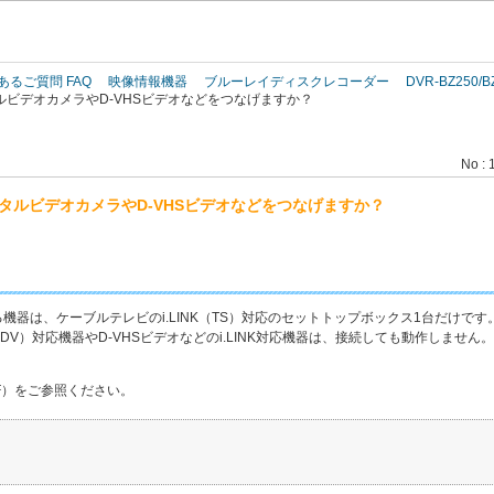
このページの本文へ
あるご質問 FAQ
映像情報機器
ブルーレイディスクレコーダー
DVR-BZ250/B
ジタルビデオカメラやD-VHSビデオなどをつなげますか？
No : 
デジタルビデオカメラやD-VHSビデオなどをつなげますか？
きる機器は、ケーブルテレビのi.LINK（TS）対応のセットトップボックス1台だけです
（DV）対応機器やD-VHSビデオなどのi.LINK対応機器は、接続しても動作しません。
F）をご参照ください。