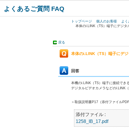
よくあるご質問 FAQ
トップページ
個人のお客様
よく
本体のi.LINK（TS）端子にデ
戻る
本体のi.LINK（TS）端子に
回答
本機のi.LINK（TS）端子に接続で
デジタルビデオカメラなどのi.LINK
＞取扱説明書P17（添付ファイルPD
添付ファイル :
1258_IB_17.pdf