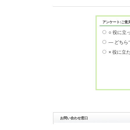
アンケート:ご意
○ 役に立
― どちら
× 役に立
お問い合わせ窓口