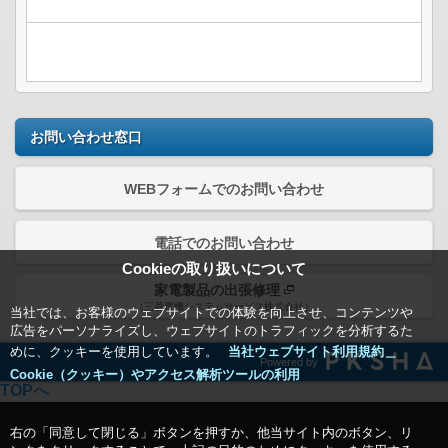
お問い合わせ窓口
WEBフォームでのお問い合わせ
電話でのお問い合わせ
Cookieの取り扱いについて
家電製品の出張修理
（三菱電機システムサービス株式会社）
当社では、お客様のウェブサイトでの体験を向上させ、コンテンツや
広告をパーソナライズし、ウェブサイトのトラフィックを分析するた
めに、クッキーを使用しています。
当社ウェブサイト利用規約＿
Powered by
Cookie（クッキー）やアクセス解析ツールの利用
TOPへ
右の「同意して閉じる」ボタンを押すか、他当サイト内のボタン、リ