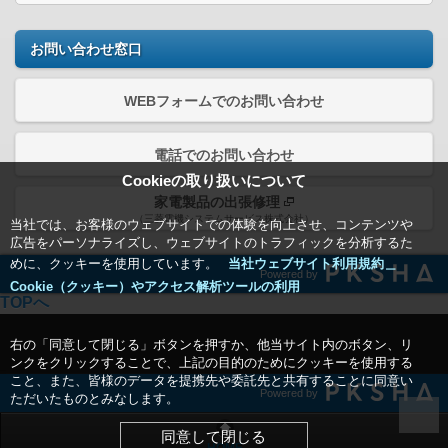
お問い合わせ窓口
WEBフォームでのお問い合わせ
電話でのお問い合わせ
Cookieの取り扱いについて
家電製品の出張修理
（三菱電機システムサービス株式会社）
当社では、お客様のウェブサイトでの体験を向上させ、コンテンツや
広告をパーソナライズし、ウェブサイトのトラフィックを分析するた
めに、クッキーを使用しています。
当社ウェブサイト利用規約＿
Powered by
Cookie（クッキー）やアクセス解析ツールの利用
TOPへ
右の「同意して閉じる」ボタンを押すか、他当サイト内のボタン、リ
ンクをクリックすることで、上記の目的のためにクッキーを使用する
こと、また、皆様のデータを提携先や委託先と共有することに同意い
Powered by
ただいたものとみなします。
同意して閉じる