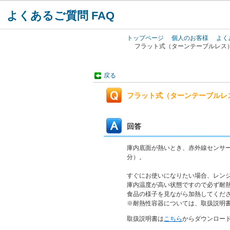
よくあるご質問 FAQ
トップページ
個人のお客様
よく
フラット式（ターンテーブルレス
戻る
フラット式（ターンテーブルレ
回答
庫内底面が熱いとき、赤外線センサ
分）。
すぐにお使いになりたい場合、レン
庫内温度が高い状態ですので必ず耐
食品の様子を見ながら加熱してくだ
※耐熱性容器については、取扱説明
取扱説明書は
こちら
からダウンロー