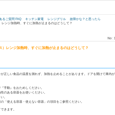
このページの本文へ
あるご質問 FAQ
キッチン家電
レンジグリル
故障かな？と思ったら
）レンジ加熱時、すぐに加熱が止まるのはどうして？
No : 
ス）レンジ加熱時、すぐに加熱が止まるのはどうして？
ーが正しい食品の温度を測れず、加熱を止めることがあります。ドアを開けて庫内が
ジ『手動』をおためしください。
熱性のある容器をお使いください。
さい。
書の「使える容器・使えない容器」の項目をご参照ください。
ドできます。