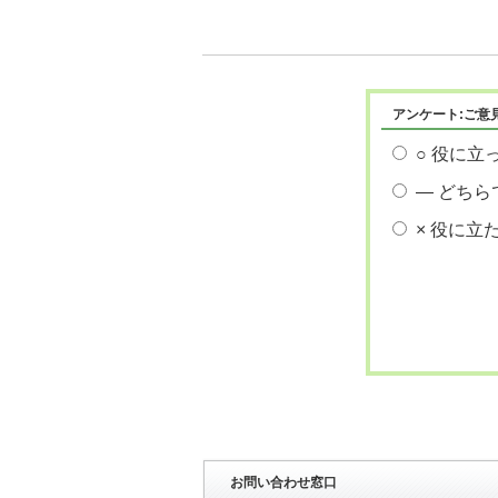
アンケート:ご意
○ 役に立
― どちら
× 役に立
お問い合わせ窓口