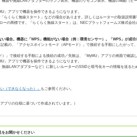
、機器や無線LANアダプターのランプ表示、機器のリモコン表示、機器の鳴動（ピ
MU」アプリで機器を操作できるようになります。
や「らくらく無線スタート」などの場合があります。詳しくはルーターの取扱説明書
ローの商標です。「らくらく無線スタート」は、NECプラットフォームズ株式会社
ない場合。機器に「WPS」機能がない場合（例：環境センサー）。「WPS」が成功
に記載の、「アクセスポイントモード（APモード）」で接続する手順にしたがって
ード）」で接続する手順による接続の成功／失敗は、「MyMU」アプリの画面で確
MU」アプリで機器を操作できるようになります。
無線LANアダプターなど）に新しいルーターのSSIDと暗号化キーの情報を送る
ない（できなくなった）」
もご参照ください。
品、アプリの仕様に基づいて作成されています。）
見をお聞かせください