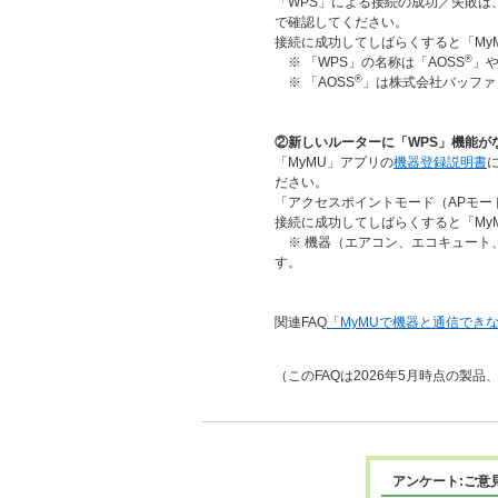
「WPS」による接続の成功／失敗は
で確認してください。
接続に成功してしばらくすると「My
®
※ 「WPS」の名称は「AOSS
」
®
※ 「AOSS
」は株式会社バッファ
②新しいルーターに「WPS」機能が
「MyMU」アプリの
機器登録説明書
ださい。
「アクセスポイントモード（APモ
接続に成功してしばらくすると「My
※ 機器（エアコン、エコキュート、
す。
関連FAQ
「MyMUで機器と通信でき
（このFAQは2026年5月時点の製
アンケート:ご意