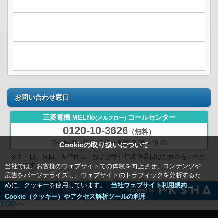
お問い合わせ窓口
三菱電機 MELflo
コールセンター
(メルフロー)
0120-10-3626
（無料）
受付時間：平日(月曜〜金曜) 9:00〜19:00
Cookieの取り扱いについて
※土・日、祝日、振替休日、および弊社指定休業日はお休みをいただ
きます。
当社では、お客様のウェブサイトでの体験を向上させ、コンテンツや
広告をパーソナライズし、ウェブサイトのトラフィックを分析するた
めに、クッキーを使用しています。
当社ウェブサイト利用規約＿
Powered by
Cookie（クッキー）やアクセス解析ツールの利用
TOPへ