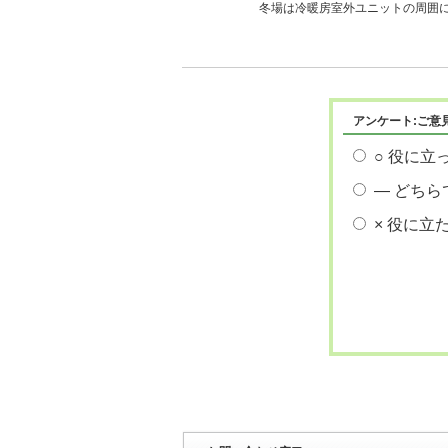
冬場は冷暖房室外ユニットの周囲に
アンケート:ご意
○ 役に立
― どちら
× 役に立