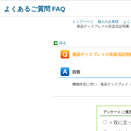
よくあるご質問 FAQ
トップページ
個人のお客様
よく
液晶ディスプレイの非該当証明書
戻る
液晶ディスプレイの非該当証明
回答
機種終息に伴い、液晶ディスプレイ（R
アンケート:ご意
○ 役に立