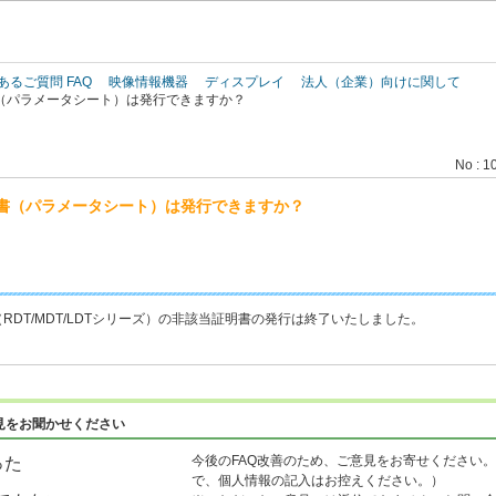
このページの本文へ
あるご質問 FAQ
映像情報機器
ディスプレイ
法人（企業）向けに関して
（パラメータシート）は発行できますか？
No : 1
書（パラメータシート）は発行できますか？
DT/MDT/LDTシリーズ）の非該当証明書の発行は終了いたしました。
見をお聞かせください
今後のFAQ改善のため、ご意見をお寄せください。
った
で、個人情報の記入はお控えください。）