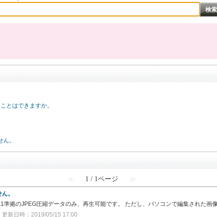
ることはできますか。
。
せん。
≪
1 / 1ページ
≫
せん。
付いたExif2.1準拠のJPEG圧縮データのみ、再生可能です。 ただし、パソコンで編集さ
更新日時：2019/05/15 17:00