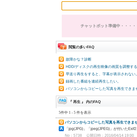
チャットボット準備中・・・・
閲覧の多いFAQ
故障かな？診断
HDD/ディスクの再生映像の画質を調整す
早送り再生をすると、字幕が表示されない
録画した番組を連続再生したい。
パソコンからコピーした写真を再生できま
『 再生 』 内のFAQ
5件中 1 - 5 件を表示
パソコンからコピーした写真を再生できま
「jpg(JPG)」「jpeg(JPEG)」が
No：5738
公開日時：2016/04/14 19:00