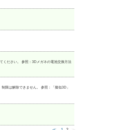
てください。 参照：3Dメガネの電池交換方法
制限は解除できません。 参照：「擬似3D」
≪
1
2
≫