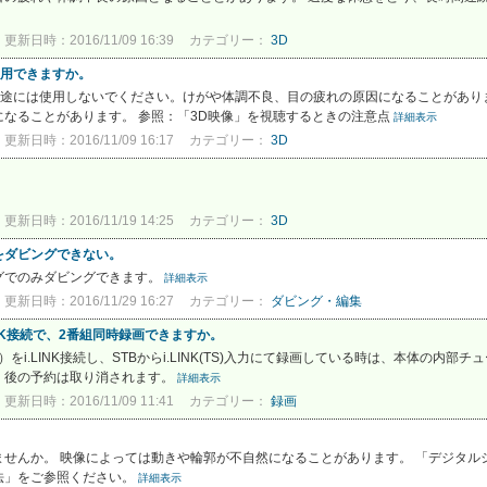
更新日時：2016/11/09 16:39
カテゴリー：
3D
使用できますか。
用途には使用しないでください。けがや体調不良、目の疲れの原因になることがありま
なることがあります。 参照：「3D映像」を視聴するときの注意点
詳細表示
更新日時：2016/11/09 16:17
カテゴリー：
3D
更新日時：2016/11/19 14:25
カテゴリー：
3D
をダビングできない。
グでのみダビングできます。
詳細表示
更新日時：2016/11/29 16:27
カテゴリー：
ダビング・編集
LINK接続で、2番組同時録画できますか。
をi.LINK接続し、STBからi.LINK(TS)入力にて録画している時は、本体の内
、後の予約は取り消されます。
詳細表示
更新日時：2016/11/09 11:41
カテゴリー：
録画
。
せんか。 映像によっては動きや輪郭が不自然になることがあります。 「デジタル
法」をご参照ください。
詳細表示