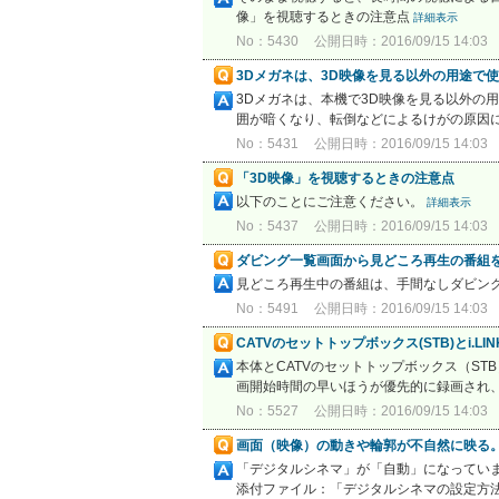
像」を視聴するときの注意点
詳細表示
No：5430
公開日時：2016/09/15 14:03
3Dメガネは、3D映像を見る以外の用途で
3Dメガネは、本機で3D映像を見る以外の
囲が暗くなり、転倒などによるけがの原因に
No：5431
公開日時：2016/09/15 14:03
「3D映像」を視聴するときの注意点
以下のことにご注意ください。
詳細表示
No：5437
公開日時：2016/09/15 14:03
ダビング一覧画面から見どころ再生の番組
見どころ再生中の番組は、手間なしダビン
No：5491
公開日時：2016/09/15 14:03
CATVのセットトップボックス(STB)とi.
本体とCATVのセットトップボックス（STB）
画開始時間の早いほうが優先的に録画され
No：5527
公開日時：2016/09/15 14:03
画面（映像）の動きや輪郭が不自然に映る
「デジタルシネマ」が「自動」になっていま
添付ファイル：「デジタルシネマの設定方