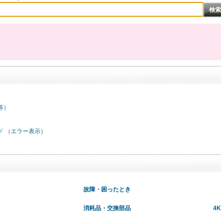
等）
ド （エラー表示）
故障・困ったとき
消耗品・交換部品
4