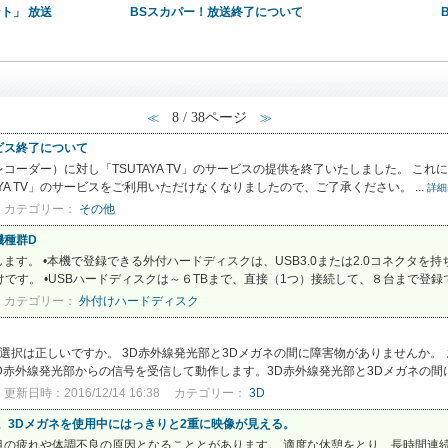
ント」 放送
BSスカパー！放送終了について
8 / 38ページ
≪
≫
ービス終了について
コーダー）に対し「TSUTAYA TV」のサービスの提供を終了いたしました。 こ
TAYA TV」のサービスをご利用いただけなくなりましたので、ご了承ください。 ...
詳細
カテゴリー：
その他
機種群D
す。 •本機で登録できる外付ハードディスクは、USB3.0または2.0コネクタを
だけです。 •USBハードディスクは～６TBまで、直接（1つ）接続して、８台まで登録でき
カテゴリー：
外付けハードディスク
の選択は正しいですか。 3D赤外線発光部と3Dメガネの間に障害物がありませんか。
D赤外線発光部からの信号を受信して動作します。3D赤外線発光部と3Dメガネの間に
更新日時：2016/12/14 16:38
カテゴリー：
3D
。3Dメガネを使用中にはっきりと2重に映像が見える。
の疲れや体調不良の原因となることとがあります。 適度な休憩をとり、長時間連続