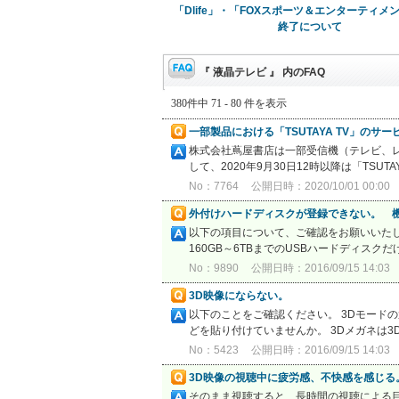
「Dlife」・「FOXスポーツ＆エンターティメ
終了について
『 液晶テレビ 』 内のFAQ
380件中 71 - 80 件を表示
一部製品における「TSUTAYA TV」のサ
株式会社蔦屋書店は一部受信機（テレビ、レ
して、2020年9月30日12時以降は「TSU
No：7764
公開日時：2020/10/01 00:00
外付けハードディスクが登録できない。 
以下の項目について、ご確認をお願いいたしま
160GB～6TBまでのUSBハードディスク
No：9890
公開日時：2016/09/15 14:03
3D映像にならない。
以下のことをご確認ください。 3Dモード
どを貼り付けていませんか。 3Dメガネは3
No：5423
公開日時：2016/09/15 14:03
3D映像の視聴中に疲労感、不快感を感じる
そのまま視聴すると、長時間の視聴による目