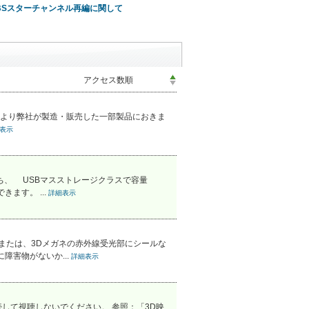
BSスターチャンネル再編に関して
れにより弊社が製造・販売した一部製品におきま
表示
持ち、 USBマスストレージクラスで容量
ます。 ...
詳細表示
 または、3Dメガネの赤外線受光部にシールな
障害物がないか...
詳細表示
して視聴しないでください。 参照：「3D映