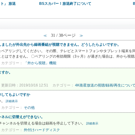
ント」 放送
BSスカパー！放送終了について
31 / 38ページ
≪
≫
を起動しましたが外出先から録画番組が視聴できません。どうしたらよいですか。
ペアリングしてください。 その際、テレビとスマートフォンやタブレット端末を同
とはできません。 〇ペアリングの有効期限（3ヶ月）が過ぎた場合は、外から視聴が.
カテゴリー：
「外から視聴」機能
ますか。
更新日時：2019/10/16 12:51
カテゴリー：
4K衛星放送の視聴/録画/再生につい
作してもよいですか
い。
詳細表示
カテゴリー：
その他
ンネルに切替えができない。
 チャンネルを切替える場合は録画を停止して下さい。
詳細表示
カテゴリー：
外付けハードディスク