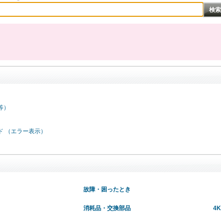
等）
ド （エラー表示）
故障・困ったとき
消耗品・交換部品
4