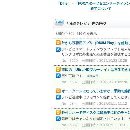
「Dlife」・「FOXスポーツ＆エンターティメ
終了について
『 液晶テレビ 』 内のFAQ
380件中 301 - 310 件を表示
外から視聴用アプリ（DiXiM Play）
テレビとスマートフォンやタブレット端末を
リングせずに外出先で録画番組を視聴するこ
No：7229
公開日時：2019/10/23 10:29
市販の「Ultra HDブルーレイ」は再生でき
再生可能です。
詳細表示
No：6597
公開日時：2018/10/16 09:20
オートターンになっていますが、手動で操
テレビ視聴中はリモコンで操作してくださ
No：5844
公開日時：2017/05/11 11:12
外付けハードディスクに録画中に他のチャ
録画中はチャンネルが固定されています。
No：5837
公開日時：2017/05/11 10:31