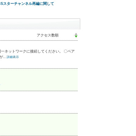
BSスターチャンネル再編に関して
一ネットワークに接続してください。 〇ペア
..
詳細表示
て