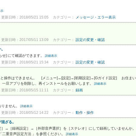
表示
更新日時：2018/05/21 15:05
カテゴリー：
メッセージ・エラー表示
更新日時：2017/05/11 13:09
カテゴリー：
設定の変更・確認
か。
知らせ] にて確認ができます。
詳細表示
更新日時：2018/05/21 15:34
カテゴリー：
設定の変更・確認
操作はできません。 [メニュー]→[設定]→[初期設定]→[Gガイド設定] お住
 一旦アプリを削除し、再インストールをお願いします。
詳細表示
更新日時：2018/05/15 11:11
カテゴリー：
録画
おりません。
詳細表示
更新日時：2018/05/12 14:22
カテゴリー：
動作・操作
が混ざる。
定］→［録画設定］→［外部音声選択］を［ステレオ］にして録画していませんか。
「二重音声設定方法 」を参照ください。
詳細表示