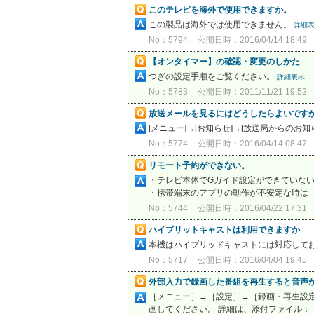
このテレビを海外で使用できますか。
この製品は海外では使用できません。
詳細
No：5794
公開日時：2016/04/14 18:49
【オンタイマー】の確認・変更のしかた
つぎの設定手順をご覧ください。
詳細表示
No：5783
公開日時：2011/11/21 19:52
放送メールを見るにはどうしたらよいです
[メニュー]→[お知らせ]→[放送局からのお
No：5774
公開日時：2016/04/14 08:47
リモート予約ができない。
・テレビ本体でGガイド設定ができていないと
・携帯端末のアプリの動作が不安定な時は
No：5744
公開日時：2016/04/22 17:31
ハイブリットキャストは利用できますか
本機はハイブリッドキャストには対応して
No：5717
公開日時：2016/04/04 19:45
外部入力で録画した番組を再生すると音声
［メニュー］→［設定］→［録画・再生設
画してください。 詳細は、添付ファイル：