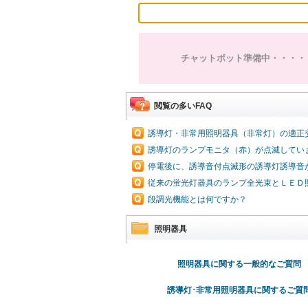
チャットボット準備中・・・・
閲覧の多いFAQ
誘導灯・非常用照明器具（非常灯）の適正
誘導灯のランプモニタ（赤）が点滅してい
停電後に、誘導音付点滅形の誘導灯誘導音
従来の蛍光灯器具のランプ全光束とＬＥＤ
段調光機能とは何ですか？
照明器具
照明器具に関する一般的なご質問
誘導灯･非常用照明器具に関するご質