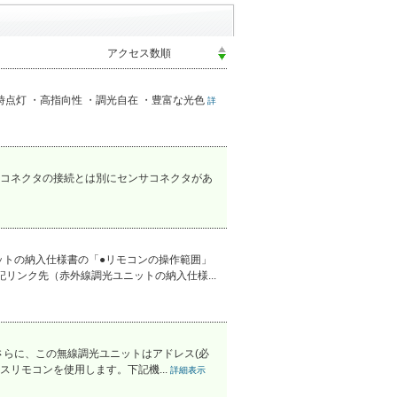
時点灯 ・高指向性 ・調光自在 ・豊富な光色
詳
コネクタの接続とは別にセンサコネクタがあ
ットの納入仕様書の「●リモコンの操作範囲」
リンク先（赤外線調光ユニットの納入仕様...
 さらに、この無線調光ユニットはアドレス(必
リモコンを使用します。下記機...
詳細表示