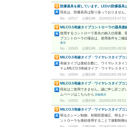
防爆器具を探しています。LEDの防爆器具
現在は、防爆器具は取り扱っておりません
No：10517
公開日時：2026/02/19 07:52
MILCO.S有線タイプコントローラの器具
使用するコントローラ形名の納入仕様書、
プコントローラの場合は、使用条件をご確認の
表示
No：10505
公開日時：2026/02/05 09:56
MILCO.S有線タイプ・ワイヤレスタイプ
有線タイプは接続台数に、ワイヤレスタイ
テムMILCO.S有線タイプ・ワイヤレスタ
No：10504
公開日時：2026/02/05 09:54
MILCO.S有線タイプ・ワイヤレスタイプ
現在はご使用できません。誠に申し訳ござい
ムページはこちらから
詳細表示
No：10503
公開日時：2026/02/05 09:52
MILCO.S有線タイプ・ワイヤレスタイプ
明るさシーン制御、初期照度補正、明るさ一
ントローラを接続使用することで連動制御が
No：10486
公開日時：2026/02/05 09:51