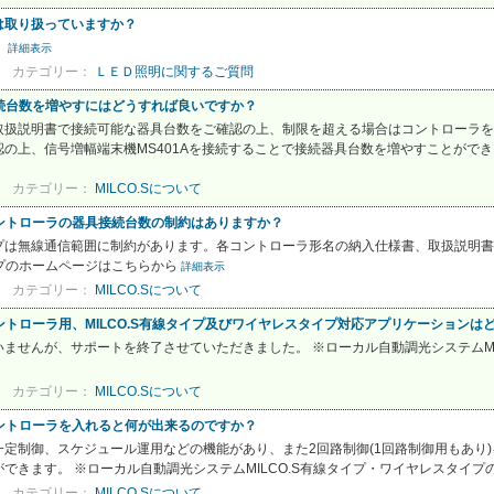
は取り扱っていますか？
。
詳細表示
カテゴリー：
ＬＥＤ照明に関するご質問
接続台数を増やすにはどうすれば良いですか？
取扱説明書で接続可能な器具台数をご確認の上、制限を超える場合はコントローラを
上、信号増幅端末機MS401Aを接続することで接続器具台数を増やすことができます
カテゴリー：
MILCO.Sについて
コントローラの器具接続台数の制約はありますか？
プは無線通信範囲に制約があります。各コントローラ形名の納入仕様書、取扱説明書
イプのホームページはこちらから
詳細表示
カテゴリー：
MILCO.Sについて
コントローラ用、MILCO.S有線タイプ及びワイヤレスタイプ対応アプリケーションは
ませんが、サポートを終了させていただきました。 ※ローカル自動調光システムMI
カテゴリー：
MILCO.Sについて
コントローラを入れると何が出来るのですか？
定制御、スケジュール運用などの機能があり、また2回路制御(1回路制御用もあり
できます。 ※ローカル自動調光システムMILCO.S有線タイプ・ワイヤレスタイ
カテゴリー：
MILCO.Sについて