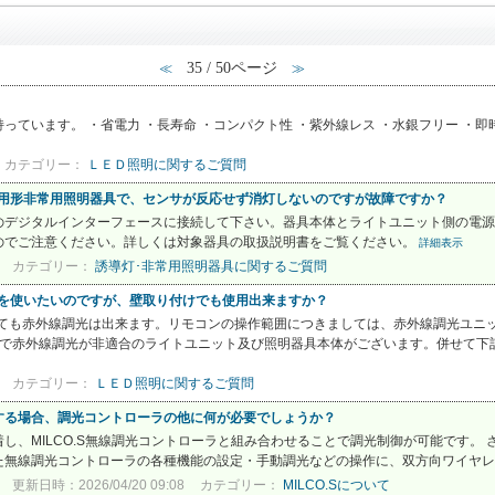
35 / 50ページ
≪
≫
っています。 ・省電力 ・長寿命 ・コンパクト性 ・紫外線レス ・水銀フリー ・即
カテゴリー：
ＬＥＤ照明に関するご質問
兼用形非常用照明器具で、センサが反応せず消灯しないのですが故障ですか？
のデジタルインターフェースに接続して下さい。器具本体とライトユニット側の電源
のでご注意ください。詳しくは対象器具の取扱説明書をご覧ください。
詳細表示
カテゴリー：
誘導灯･非常用照明器具に関するご質問
光を使いたいのですが、壁取り付けでも使用出来ますか？
けても赤外線調光は出来ます。リモコンの操作範囲につきましては、赤外線調光ユニ
ズで赤外線調光が非適合のライトユニット及び照明器具本体がございます。併せて下記
カテゴリー：
ＬＥＤ照明に関するご質問
する場合、調光コントローラの他に何が必要でしょうか？
し、MILCO.S無線調光コントローラと組み合わせることで調光制御が可能です。
また無線調光コントローラの各種機能の設定・手動調光などの操作に、双方向ワイヤレス
更新日時：2026/04/20 09:08
カテゴリー：
MILCO.Sについて