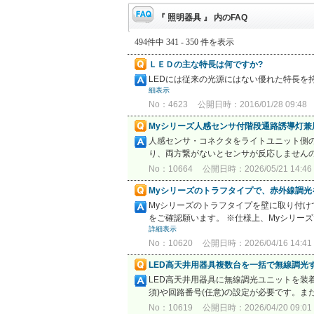
『 照明器具 』 内のFAQ
494件中 341 - 350 件を表示
ＬＥＤの主な特長は何ですか?
LEDには従来の光源にはない優れた特長を持
細表示
No：4623
公開日時：2016/01/28 09:48
Myシリーズ人感センサ付階段通路誘導灯
人感センサ・コネクタをライトユニット側
り、両方繋がないとセンサが反応しません
No：10664
公開日時：2026/05/21 14:46
Myシリーズのトラフタイプで、赤外線調
Myシリーズのトラフタイプを壁に取り付
をご確認願います。 ※仕様上、Myシリー
詳細表示
No：10620
公開日時：2026/04/16 14:41
LED高天井用器具複数台を一括で無線調光
LED高天井用器具に無線調光ユニットを装着
須)や回路番号(任意)の設定が必要です。
No：10619
公開日時：2026/04/20 09:01