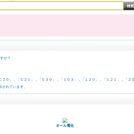
ですか？
。
Ｃ２０」，「Ｃ２１」，「Ｃ３０」，「１０３」，「１２０」，「１２１」，「２
示されています。
オール電化