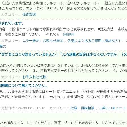
。 〇追いだき機能のある機種（フルオート、追いだきフルオート） 設定した量の
たリモコンに、エラー表示「Ｕ０３」や「おふろの栓が抜けていませんか」などのお
カテゴリー：
操作関連
示されています。
内容 ：貯湯ユニット内部で水漏れを検知すると表示されます。 ■対処方法 点検
・修理をご依頼ください。 それでも...
詳細表示
カテゴリー：
エラー表示、お知らせ表示
,
冬場によくあるご質問（凍結など）
,
際に
ダプタにゴミが詰まっていませんか」「ふろ湯量の設定は少なくないですか」（又は
槽の排水栓が閉じていない状態で湯はりをしています。浴槽の排水栓を閉じてから湯は
やしてください。 ３. 浴槽アダプターのお手入れを行ってください。 ４. 浴槽ア
カテゴリー：
お手入れと点検
音問題について教えてください。
違い、お湯をわき上げる際にはヒートポンプユニット（室外機）が稼働するため運転
不眠などが報告されています。その中には ※低周波音 ではないかと言われるケー
更新日時：2026/03/31 13:18
カテゴリー：
仕様・買物相談
,
三菱エコキュート
ている場合は「入」にしてください。再度「切」になる場合や「入」になってもリモ