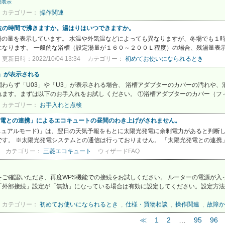
細表示
カテゴリー：
操作関連
位の時間で沸きますか。湯はりはいつできますか。
湯の量を表示しています。 水温や外気温などによっても異なりますが、冬場でも１
なります。 一般的な浴槽（設定湯量が１６０～２００Ｌ程度）の場合、残湯量表示が
更新日時：2022/10/04 13:34
カテゴリー：
初めてお使いになられるとき
3」が表示される
わらず「U03」や「U3」が表示される場合、 浴槽アダプターのカバーの汚れや
ます。まずは以下のお手入れをお試し ください。 ①浴槽アダプターのカバー（フィル
カテゴリー：
お手入れと点検
光発電との連携」によるエコキュートの昼間のわき上げがされません。
マニュアルモード)」は、翌日の天気予報をもとに太陽光発電に余剰電力があると判断
す。 ※太陽光発電システムとの通信は行っておりません。 「太陽光発電との連携」
カテゴリー：
三菱エコキュート
ウィザードFAQ
ご確認いただき、再度WPS機能での接続をお試しください。 ルーターの電源が入
外部接続」設定が「無効」になっている場合は有効に設定してください。設定方法は給
カテゴリー：
初めてお使いになられるとき
,
仕様・買物相談
,
操作関連
,
故障か
≪
1
2
…
95
96