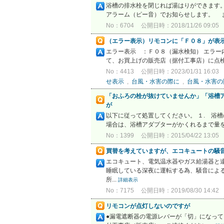
浴槽の排水栓を閉じれば湯はりができます
アラーム（ピー音）でお知らせします。 ま
No：6704
公開日時：2018/11/26 09:05
（エラー表示）リモコンに「Ｆ０８」が表
エラー表示 ：Ｆ０８（漏水検知） エラー
て、お買上げの販売店（据付工事店）に点検
No：4413
公開日時：2023/01/31 16:03
せ表示
,
台風・水害の際に
,
台風・水害の
「おふろの栓が抜けていませんか」「浴槽ア
が
以下に従って処置してください。 １. 浴
場合は、浴槽アダプターがかくれるまで量を増
No：1399
公開日時：2015/04/22 13:05
買替を考えていますが、エコキュートの騒
エコキュート、電気温水器やガス給湯器と
睡眠している深夜に運転する為、騒音による
所...
詳細表示
No：7175
公開日時：2019/08/30 14:42
リモコンが点灯しないのですが
●漏電遮断器の電源レバーが「切」になっ