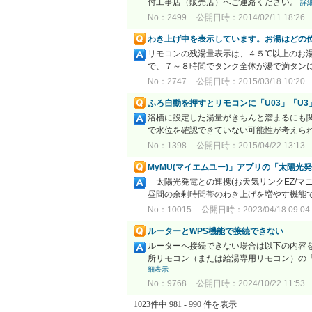
付工事店（販売店）へご連絡ください。
詳
No：2499
公開日時：2014/02/11 18:26
わき上げ中を表示しています。お湯はどの
リモコンの残湯量表示は、４５℃以上のお
で、７～８時間でタンク全体が湯で満タンに
No：2747
公開日時：2015/03/18 10:20
ふろ自動を押すとリモコンに「U03」「U
浴槽に設定した湯量がきちんと溜まるにも関
で水位を確認できていない可能性が考えられ
No：1398
公開日時：2015/04/22 13:13
MyMU(マイエムユー)」アプリの「太陽
「太陽光発電との連携(お天気リンクEZ/
昼間の余剰時間帯のわき上げを増やす機能で
No：10015
公開日時：2023/04/18 09:04
ルーターとWPS機能で接続できない
ルーターへ接続できない場合は以下の内容を
所リモコン（または給湯専用リモコン）の「
細表示
No：9768
公開日時：2024/10/22 11:53
1023件中 981 - 990 件を表示