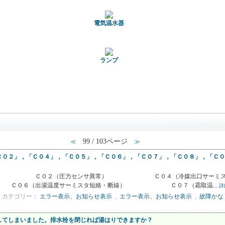
電気温水器
ランプ
99 / 103ページ
≪
≫
Ｃ０２」，「Ｃ０４」，「Ｃ０５」，「Ｃ０６」，「Ｃ０７」，「Ｃ０８」，「Ｃ０
ス不足） Ｃ０２（圧力センサ異常） Ｃ０４（冷媒出口サー
Ｃ０６（出湯温度サーミスタ短絡・断線） Ｃ０７（霜取温...
詳
カテゴリー：
エラー表示、お知らせ表示
,
エラー表示、お知らせ表示
,
故障かな
してしまいました。排水栓を閉じれば湯はりできますか？