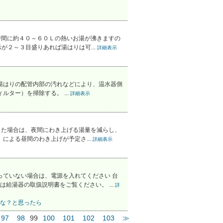
時間に約４０～６０Ｌの熱いお湯が沸きますの
２～３目盛りあれば湯はりは可...
詳細表示
、湯はりの配管内部の汚れなどにより、温水器側
ター）を掃除する。 ...
詳細表示
した場合は、夜間にわき上げる湯量を減らし、
による昼間のわき上げが予定さ...
詳細表示
っていない場合は、電源を入れてください 台
湯器の取扱説明書をご覧ください。 ...
詳
な？と思ったら
97
98
99
100
101
102
103
≫