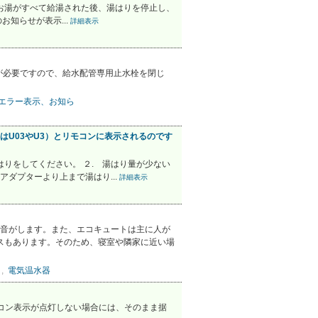
お湯がすべて給湯された後、湯はりを停止し、
知らせが表示...
詳細表示
が必要ですので、給水配管専用止水栓を閉じ
エラー表示、お知ら
U03やU3）とリモコンに表示されるのです
りをしてください。 ２. 湯はり量が少ない
ダプターより上まで湯はり...
詳細表示
音がします。また、エコキュートは主に人が
スもあります。そのため、寝室や隣家に近い場
,
電気温水器
コン表示が点灯しない場合には、そのまま据