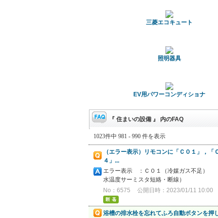
三菱エコキュート
照明器具
EV用パワーコンディショナ
『 住まいの設備 』 内のFAQ
1023件中 981 - 990 件を表示
（エラー表示）リモコンに「Ｃ０１」，「
４」...
エラー表示 ：Ｃ０１（冷媒ガ
水温度サーミスタ短絡・断線） 
No：6575
公開日時：2023/01/11 10:00
浴槽の排水栓を忘れてふろ自動ボタンを押