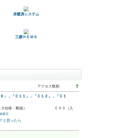
床暖房システム
三菱ＨＥＭＳ
９」，「Ｃ１１」，「Ｃ１２」，「Ｃ１
ミスタ短絡・断線） Ｃ０５（入
細表示
？と思ったら