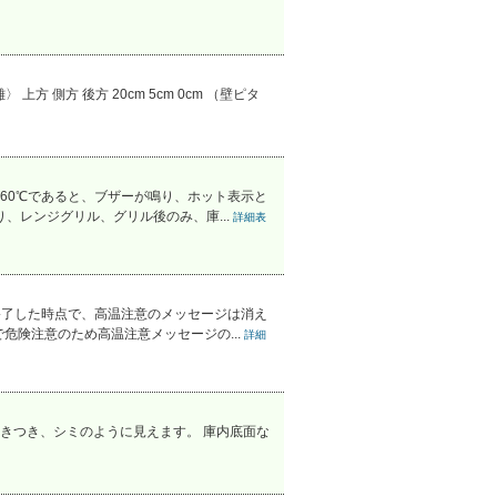
側方 後方 20cm 5cm 0cm （壁ピタ
60℃であると、ブザーが鳴り、ホット表示と
、レンジグリル、グリル後のみ、庫...
詳細表
終了した時点で、高温注意のメッセージは消え
危険注意のため高温注意メッセージの...
詳細
きつき、シミのように見えます。 庫内底面な