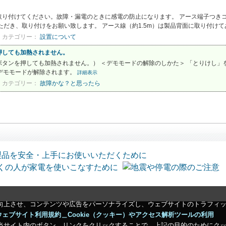
取り付けてください。故障・漏電のときに感電の防止になります。 アース端子つき
だき、取り付けをお願い致します。 アース線（約1.5m）は製品背面に取り付けてあ
カテゴリー：
設置について
押しても加熱されません。
タンを押しても加熱されません。） ＜デモモードの解除のしかた＞ 「とりけし」
デモモードが解除されます。
詳細表示
カテゴリー：
故障かな？と思ったら
向上させ、コンテンツや広告をパーソナライズし、ウェブサイトのトラフィ
ウェブサイト利用規約＿Cookie（クッキー）やアクセス解析ツールの利用
当サイト内のボタン、リンクをクリックすることで、上記の目的のためにク