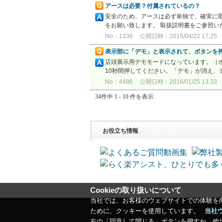
アースは必要？付属されているの？
安全のため、アースは必ず単独で、確実に
をお願い致します。 取扱説明書をご参照いた
No：1336
公開日時：2015/04/22 17:25
表示部に「デモ」と表示されて、ボタンを
店頭展示用デモモードになっています。（ボ
10秒間押してください。「デモ」が消え、
No：4486
公開日時：2016/01/25 13:33
34件中 1 - 10 件を表示
お役立ち情報
Cookieの取り扱いについて
当社では、お客様のウェブサイトでの体験を
ために、クッキーを使用しています。
当社
右の「同意して閉じる」ボタンを押すか、他