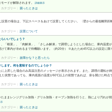
モモードが解除されます。
詳細表示
カテゴリー：
困ったときは
置の場合は、下記スペースをあけて設置してください。 〈壁からの最低離郭距離〉 上方 
カテゴリー：
設置について
たらいいでしょう？
菜」、「根菜」、「肉解凍」、「さしみ解凍」で調理しようとした場合に、庫内温度が
けて庫内が冷めるまで待機願います。（約20分） ※あたため45℃以上の設定に限り
カテゴリー：
故障かな？と思ったら
りします。何を意味するのでしょうか？
以上に上昇した場合のみ高温注意のメッセージが表示されます。また、調理の運転が
えた状態であっても、庫内底面の温度が60℃以上の状態であれば、扉を開けた時点で
カテゴリー：
困ったときは
いたままレンジグリル加熱・グリル加熱・オーブン加熱を行うと、熱により汚れが焼
表示
カテゴリー：
困ったときは