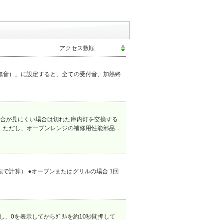
無音）」に設定すると、全ての受付音、加熱終
合が見にくい場合は切れた庫内灯を交換する
ただし、オーブンレンジの補修用性能部品...
転で計算） ●オーブンまたはグリルの場合 1回
0を表示してからｸﾞﾘﾙを約10秒間押して