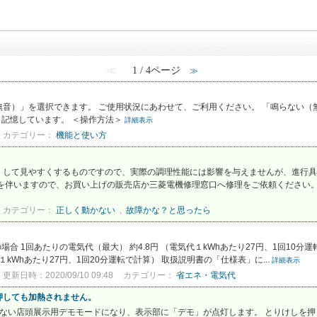
≪
1 / 4ページ
≫
音）」を選択できます。 ご使用状況にあわせて、ご利用ください。 「鳴らない（
も記憶しています。 ＜操作方法＞
詳細表示
カテゴリー：
機能と使い方
くして見やすくするものですので、実際の調理性能には影響を与えませんが、進行具
を伴いますので、お買い上げの販売店か三菱電機修理窓口へ修理をご依頼ください。 
カテゴリー：
正しく動かない
,
故障かな？と思ったら
合 1回あたりの電気代（最大） 約4.8円 （電気代１kWhあたり27円、1回10分運
１kWhあたり27円、1回20分運転で計算） 取扱説明書の「仕様表」に...
詳細表示
更新日時：2020/09/10 09:48
カテゴリー：
省エネ・電気代
押しても加熱されません。
ない店頭展示用デモモードになり、表示部に「デモ」が点灯します。 とりけしを押し、