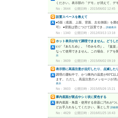
ください。表示部の「デモ」が消えて、デ
No：3644
公開日時：2015/06/02 12:45
設置スペースを教えて
●5面（底面、上面、背面、左右側面）を囲む設
可） ●背面は壁につけて設置でき...
詳細表示
No：1340
公開日時：2012/03/13 13:18
ホット表示が出て調理できません。どうし
ﾚﾝｼﾞ「あたため」、「のみもの」、「葉
なって使用できません。この場合、ドアを開
示
No：3609
公開日時：2015/06/02 09:19
表示部に高温注意が点灯したり、点滅した
調理の運転中で、かつ庫内の温度が60℃
ます。 ただし、高温注意のメッセージが消
表示
No：3603
公開日時：2015/05/26 15:21
庫内底面が斑点やシミ状に変色する
庫内底面・角皿・使用する容器に汚れがつ
どお手入れをしてください。落とし方
詳細
No：4629
公開日時：2016/01/25 16:43