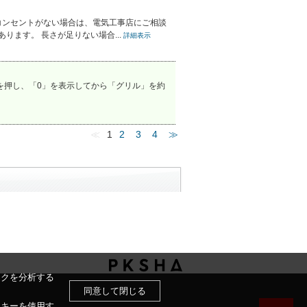
コンセントがない場合は、電気工事店にご相談
ります。 長さが足りない場合...
詳細表示
を押し、「0」を表示してから「グリル」を約
≪
1
2
3
4
≫
ックを分析する
同意して閉じる
ッキーを使用す