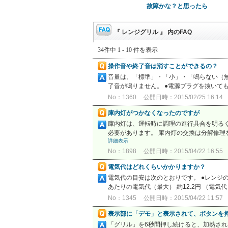
故障かな？と思ったら
『 レンジグリル 』 内のFAQ
34件中 1 - 10 件を表示
操作音や終了音は消すことができるの？
音量は、「標準」・「小」・「鳴らない（無
了音が鳴りません。 ●電源プラグを抜いて
No：1360
公開日時：2015/02/25 16:14
庫内灯がつかなくなったのですが
庫内灯は、運転時に調理の進行具合を明る
必要があります。 庫内灯の交換は分解修理
詳細表示
No：1898
公開日時：2015/04/22 16:55
電気代はどれくらいかかりますか？
電気代の目安は次のとおりです。 ●レンジの場
あたりの電気代（最大） 約12.2円 （電気代
No：1345
公開日時：2015/04/22 11:57
表示部に「デモ」と表示されて、ボタンを
「グリル」を6秒間押し続けると、加熱され